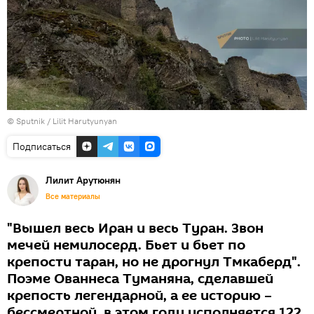
© Sputnik / Lilit Harutyunyan
Подписаться
Лилит Арутюнян
Все материалы
"Вышел весь Иран и весь Туран. Звон
мечей немилосерд. Бьет и бьет по
крепости таран, но не дрогнул Тмкаберд".
Поэме Ованнеса Туманяна, сделавшей
крепость легендарной, а ее историю –
бессмертной, в этом году исполняется 122