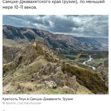
Самцхе-Джавахетского края Грузии), по меньшей
мере 10-11 веков.
Крепость Тмук в Самцхе-Джавахети, Грузия
© Sputnik / Lilit Harutyunyan