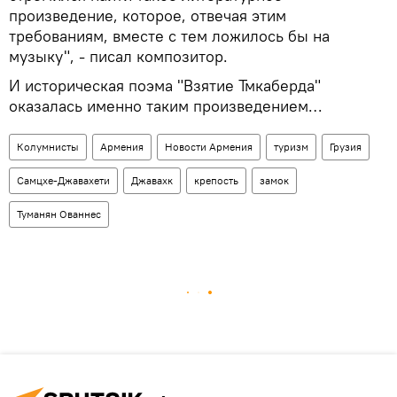
произведение, которое, отвечая этим
требованиям, вместе с тем ложилось бы на
музыку", - писал композитор.
И историческая поэма "Взятие Тмкаберда"
оказалась именно таким произведением…
Колумнисты
Армения
Новости Армения
туризм
Грузия
Самцхе-Джавахети
Джавахк
крепость
замок
Туманян Ованнес