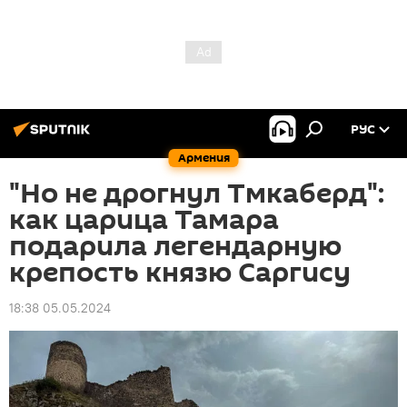
РУС
Армения
"Но не дрогнул Тмкаберд":
как царица Тамара
подарила легендарную
крепость князю Саргису
18:38 05.05.2024