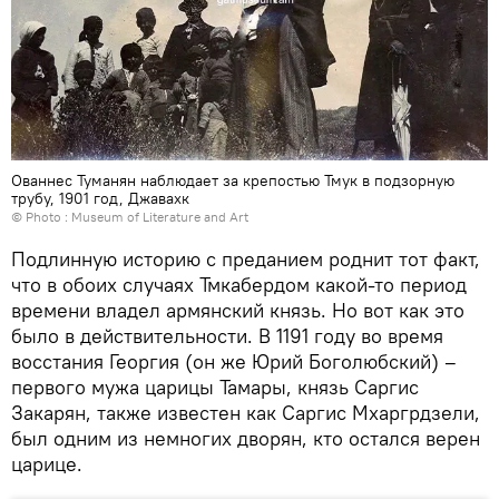
Ованнес Туманян наблюдает за крепостью Тмук в подзорную
трубу, 1901 год, Джавахк
© Photo :
Museum of Literature and Art
Подлинную историю с преданием роднит тот факт,
что в обоих случаях Тмкабердом какой-то период
времени владел армянский князь. Но вот как это
было в действительности. В 1191 году во время
восстания Георгия (он же Юрий Боголюбский) –
первого мужа царицы Тамары, князь Саргис
Закарян, также известен как Саргис Мхаргрдзели,
был одним из немногих дворян, кто остался верен
царице.