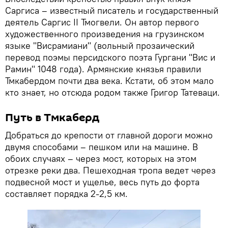
Саргиса – известный писатель и государственный
деятель Саргис II Тмогвели. Он автор первого
художественного произведения на грузинском
языке "Висрамиани" (вольный прозаический
перевод поэмы персидского поэта Гургани "Вис и
Рамин" 1048 года). Армянские князья правили
Тмкабердом почти два века. Кстати, об этом мало
кто знает, но отсюда родом также Григор Татеваци.
Путь в Тмкаберд
Добраться до крепости от главной дороги можно
двумя способами – пешком или на машине. В
обоих случаях – через мост, которых на этом
отрезке реки два. Пешеходная тропа ведет через
подвесной мост и ущелье, весь путь до форта
составляет порядка 2-2,5 км.