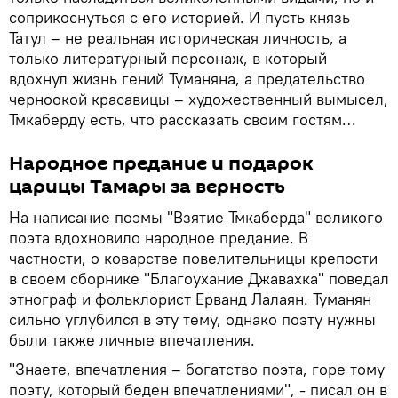
соприкоснуться с его историей. И пусть князь
Татул – не реальная историческая личность, а
только литературный персонаж, в который
вдохнул жизнь гений Туманяна, а предательство
черноокой красавицы – художественный вымысел,
Тмкаберду есть, что рассказать своим гостям…
Народное предание и подарок
царицы Тамары за верность
На написание поэмы "Взятие Тмкаберда" великого
поэта вдохновилo народное предание. В
частности, о коварстве повелительницы крепости
в своем сборнике "Благоухание Джавахка" поведал
этнограф и фольклорист Ерванд Лалаян. Туманян
сильно углубился в эту тему, однако поэту нужны
были также личные впечатления.
"Знаете, впечатления – богатство поэта, горе тому
поэту, который беден впечатлениями", - писал он в