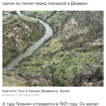
одном из писем перед поездкой в Джавахк.
Крепость Тмук в Самцхе-Джавахети, Грузия
© Sputnik / Lilit Harutyunyan
А туда Туманян отправился в 1901 году. Он желал