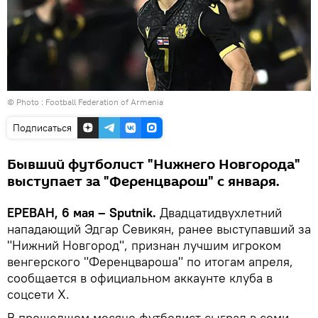
© Photo :
Football Federation of Armenia
Подписаться
Бывший футболист "Нижнего Новгорода"
выступает за "Ференцварош" с января.
ЕРЕВАН, 6 мая – Sputnik.
Двадцатидвухлетний
нападающий Эдгар Севикян, ранее выступавший за
"Нижний Новгород", признан лучшим игроком
венгерского "Ференцвароша" по итогам апреля,
сообщается в официальном аккаунте клуба в
соцсети Х.
В прошедшем месяце футболист сыграл в семи