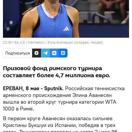
CC BY-SA 4.0
/
Hameltion
/
Elina Avanesyan (cropped, resized)
Подписаться
Призовой фонд римского турнира
составляет более 4,7 миллиона евро.
ЕРЕВАН, 8 мая - Sputnik.
Российская теннисистка
армянского происхождения Элина Аванесян
вышла во второй круг турнира категории WTA
1000 в Риме.
В первом круге Аванесян оказалась сильнее
Кристины Букшуи из Испании, победив в трех
сетах. Теннисистки провели на корте 2 часа 36