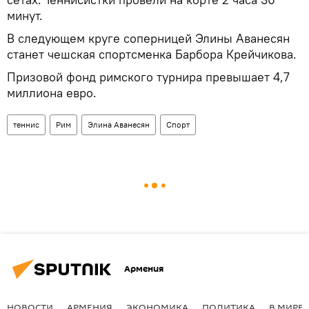
минут.
В следующем круге соперницей Элины Аванесян
станет чешская спортсменка Барбора Крейчикова.
Призовой фонд римского турнира превышает 4,7
миллиона евро.
теннис
Рим
Элина Аванесян
Спорт
Армения
НОВОСТИ
АРМЕНИЯ
ЭКОНОМИКА
ПОЛИТИКА
В МИРЕ