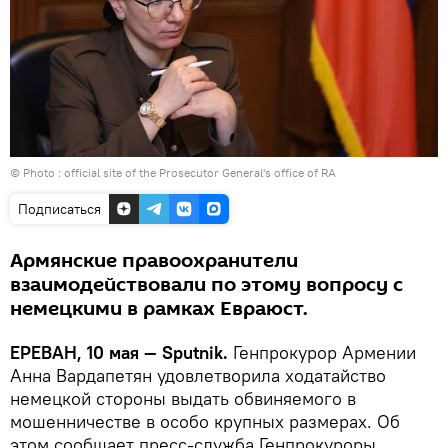
© Photo :
official site of the Prosecutor General's office of RA
Подписаться
Армянские правоохранители
взаимодействовали по этому вопросу с
немецкими в рамках Евраюст.
ЕРЕВАН, 10 мая — Sputnik.
Генпрокурор Армении
Анна Вардапетян удовлетворила ходатайство
немецкой стороны выдать обвиняемого в
мошенничестве в особо крупных размерах. Об
этом сообщает пресс-служба Генпрокуроры.