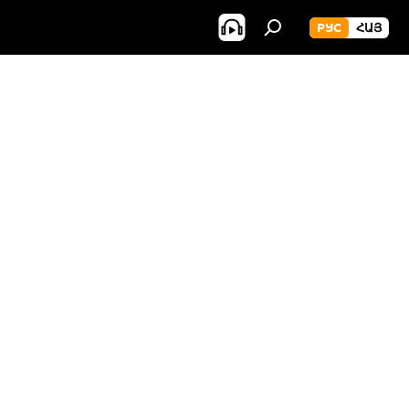
РУС
ՀԱՅ