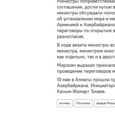
Министры поприветствовал
соглашения, достигнутые в
министры обсуждали поло
об установлении мира и м
Арменией и Азербайджано
переговоры по открытым в
разногласия.
В ходе визита министры в
министра, министром инос
как отдельно, так и в дву
Мирзоян выразил признате
проведение переговоров 
10 мая в Алматы прошли 
Азербайджана. Инициаторо
Касым-Жомарт Токаев.
Алматы
Политика
Арарат Мирз