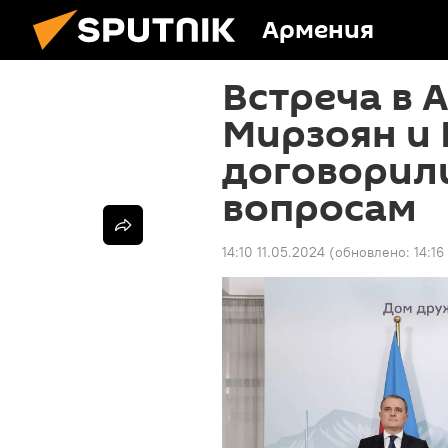
Армения
Встреча в 
Мирзоян и 
договорил
вопросам
14:10 11.05.2024
(обновлено:
14:16