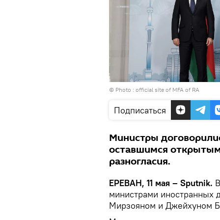
© Photo :
official site of MFA of RA
Подписаться
Министры договорили
оставшимся открытым 
разногласия.
ЕРЕВАН, 11 мая – Sputnik.
В
министрами иностранных д
Мирзояном и Джейхуном 