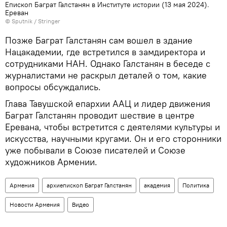
Епископ Баграт Галстанян в Институте истории (13 мая 2024).
Еревaн
© Sputnik / Stringer
Позже Баграт Галстанян сам вошел в здание
Нацакадемии, где встретился в замдиректора и
сотрудниками НАН. Однако Галстанян в беседе с
журналистами не раскрыл деталей о том, какие
вопросы обсуждались.
Глава Тавушской епархии ААЦ и лидер движения
Баграт Галстанян проводит шествие в центре
Еревана, чтобы встретится с деятелями культуры и
искусства, научными кругами. Он и его сторонники
уже побывали в Союзе писателей и Союзе
художников Армении.
Армения
архиепископ Баграт Галстанян
академия
Политика
Новости Армения
Видео