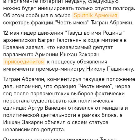
в парламенте потерпит неудачу, следующую
можно будет инициировать только спустя полгода.
Об этом сообщил в эфире
Sputnik Армения
секретарь фракции "Честь имею" Тигран Абрамян.
12 мая лидер движения "Тавуш во имя Родины"
архиепископ Баграт Галстанян в ходе митинга в
Ереване заявил, что независимый депутат
парламента Армении Ишхан Закарян
присоединится
к процессу объявления
импичмента премьер-министру Николу Пашиняну.
Тигран Абрамян, комментируя текущее положение
дел, напомнил, что фракция "Честь имею", через
год после парламентских выборов фактически
перестала существовать как политическая
единица: Артур Ванецян отказался от мандата и
политической деятельности в рамках блока, а
Ишхан Закарян объявил о своем статусе
независимого депутата.
Относительно процесса импичмента Тигран