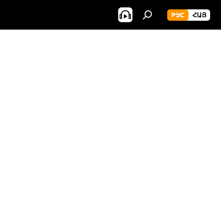
РУС
ՀԱՅ