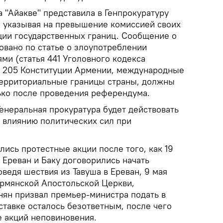
а "Айакве" представила в Генпрокуратуру
, указывая на превышение комиссией своих
ии государственных границ. Сообщение о
овано по статье о злоупотреблении
и (статья 441 Уголовного кодекса
и 205 Конституции Армении, международные
территориальные границы страны, должны
ко после проведения референдума.
 Генеральная прокуратура будет действовать
я влиянию политических сил при
ись протестные акции после того, как 19
о Ереван и Баку договорились начать
ведя шествия из Тавуша в Ереван, 9 мая
Армянской Апостольской Церкви,
нян призвал премьер-министра подать в
тставке осталось безответным, после чего
е акций неповиновения.