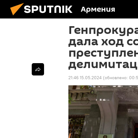
Армения
Генпрокур
дала ход 
преступле
делимитац
21:46 15.05.2024
(обновлено:
00:5