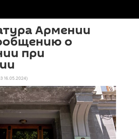
атура Армении
сообщению о
нии при
ии
3 16.05.2024
)