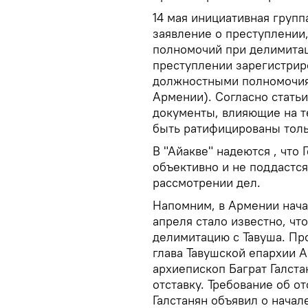
14 мая инициативная групп
заявление о преступлении
полномочий при делимитац
преступлении зарегистрир
должностными полномочиям
Армении). Согласно стать
документы, влияющие на 
быть ратифицированы толь
В "Айакве" надеются , что
объективно и не поддастс
рассмотрении дел.
Напомним, в Армении начал
апреля стало известно, чт
делимитацию с Тавуша. Про
глава Тавушской епархии 
архиепископ Баграт Галста
отставку. Требование об о
Галстанян объявил о начал