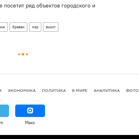
 посетит ряд объектов городского и
риж
Ереван
мэр
визит
Я
ЭКОНОМИКА
ПОЛИТИКА
В МИРЕ
АНАЛИТИКА
ФОТО
am
Макс