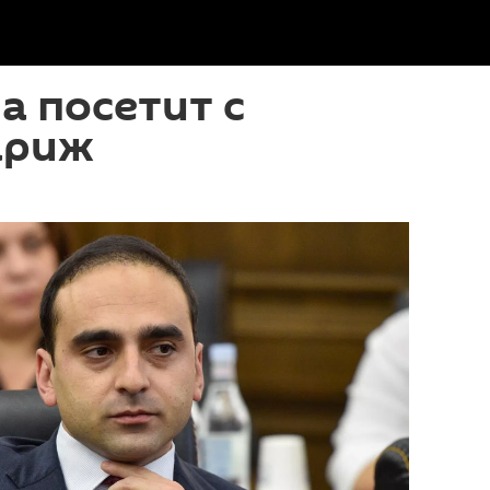
а посетит с
ариж