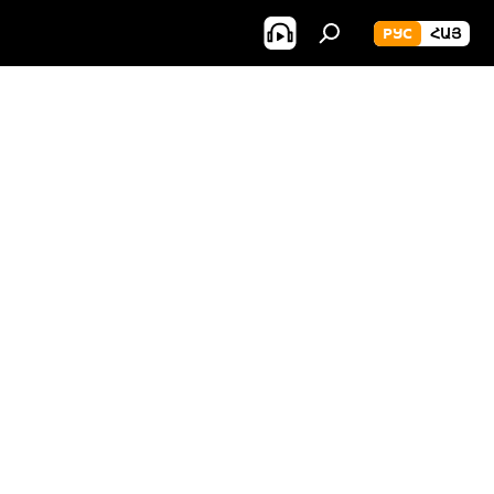
РУС
ՀԱՅ