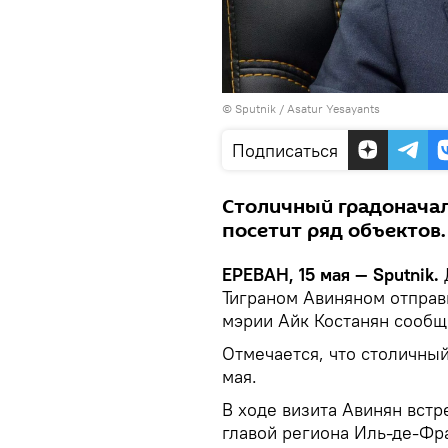
© Sputnik / Asatur Yesayants
Подписаться
Столичный градоначал
посетит ряд объектов.
ЕРЕВАН, 15 мая — Sputnik.
Тиграном Авиняном отправ
мэрии Айк Костанян сообщ
Отмечается, что столичный
мая.
В ходе визита Авинян встр
главой региона Иль-де-Фр