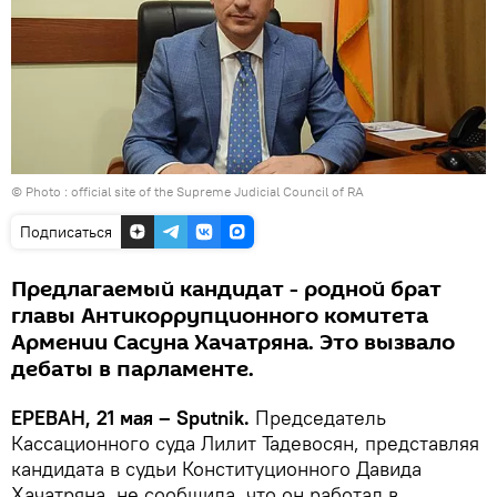
© Photo :
official site of the Supreme Judicial Council of RA
Подписаться
Предлагаемый кандидат - родной брат
главы Антикоррупционного комитета
Армении Сасуна Хачатряна. Это вызвало
дебаты в парламенте.
ЕРЕВАН, 21 мая – Sputnik.
Председатель
Кассационного суда Лилит Тадевосян, представляя
кандидата в судьи Конституционного Давида
Хачатряна, не сообщила, что он работал в