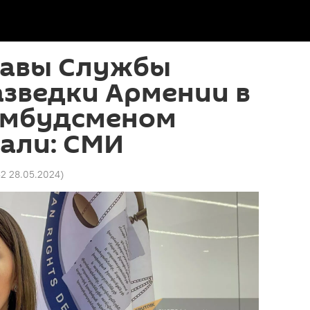
лавы Службы
азведки Армении в
омбудсменом
али: СМИ
32 28.05.2024
)