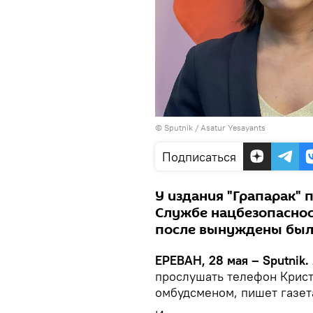
© Sputnik / Asatur Yesayants
Подписаться
У издания "Грапарак" 
Службе нацбезопаснос
после вынуждены были
ЕРЕВАН, 28 мая – Sputnik.
прослушать телефон Крист
омбудсменом, пишет газета