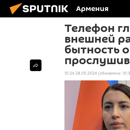
Армения
Телефон г
внешней р
бытность 
прослушив
10:24 28.05.2024
(обновлено:
10: