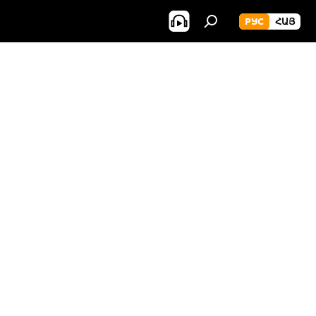
РУС
ՀԱՅ