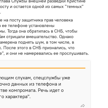
к глава Службы внешней разведки Кристине
посту и остается одной из самых "темных"
.
е на посту защитника прав человека
в ее телефоне установлены
. Тогда она обратилась в СНБ, чтобы
 Там отрицали вмешательство. Однако
намерена поднять шум, в том числе, в
. После этого в СНБ признались, что
", и они не намеревались ее прослушивать.
вующим слухам, спецслужбы уже
точно данных из телефона и
тве компромата. Речь идет о
о характера".