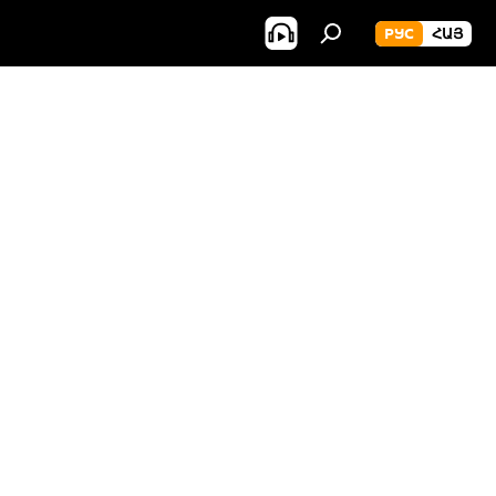
РУС
ՀԱՅ