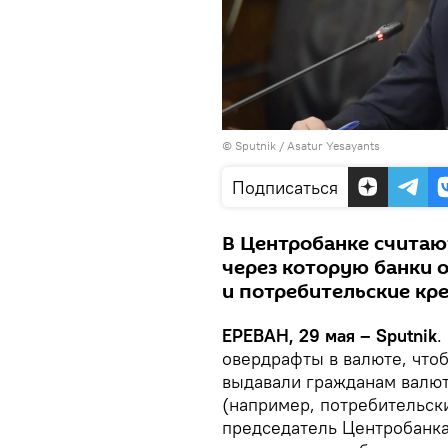
© Sputnik / Asatur Yesayants
Подписаться
В Центробанке считают
через которую банки 
и потребительские кр
ЕРЕВАН, 29 мая – Sputnik
.
овердрафты в валюте, что
выдавали гражданам валют
(например, потребительски
председатель Центробанка