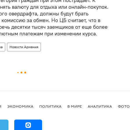
егория граждан при этом пострадает. К
анять валюту для отдыха или онлайн-покупок.
ого овердрафта, должны будут брать
 комиссию за обмен. Но ЦБ считает, что в
речь десятки тысяч заемщиков от еще более
алютным платежам при изменении курса.
ка
Новости Армения
Я
ЭКОНОМИКА
ПОЛИТИКА
В МИРЕ
АНАЛИТИКА
ФОТО