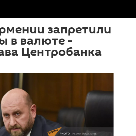
Армении запретили
 в валюте -
ава Центробанка