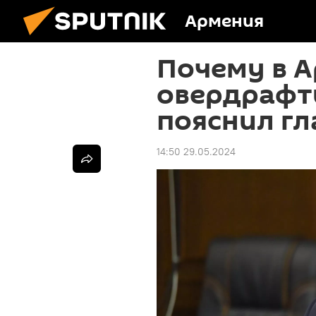
Армения
Почему в 
овердрафты
пояснил гл
14:50 29.05.2024