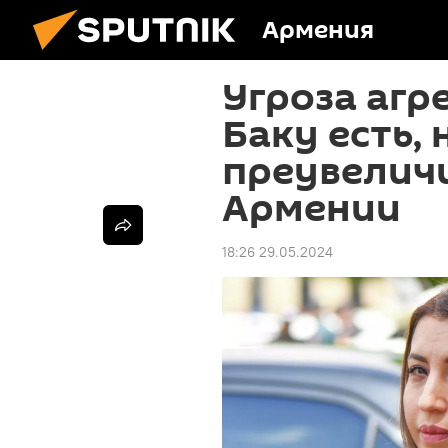
Армения
Угроза агр
Баку есть, 
преувеличи
Армении
18:26 29.05.2024