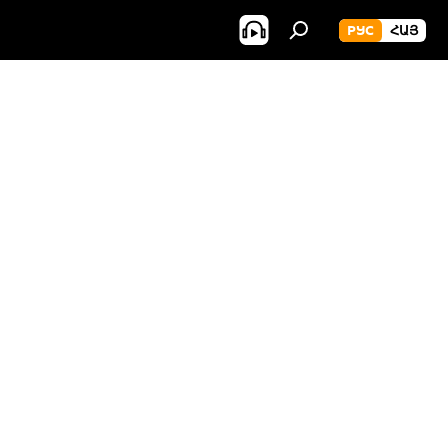
РУС
ՀԱՅ