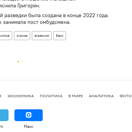
яснила Григорян.
 разведки была создана в конце 2022 года.
о занимала пост омбудсмена.
итика
угроза
агрессия
Баку
Я
ЭКОНОМИКА
ПОЛИТИКА
В МИРЕ
АНАЛИТИКА
ФОТО
am
Макс