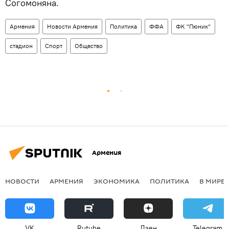
Согомоняна.
Армения
Новости Армения
Политика
ФФА
ФК "Пюник"
стадион
Спорт
Общество
Армения
НОВОСТИ
АРМЕНИЯ
ЭКОНОМИКА
ПОЛИТИКА
В МИРЕ
VK
Rutube
Дзен
Telegram