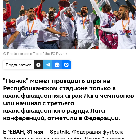
© Photo : press office of the FC Pyunik
Подписаться
"Пюник" может проводить игры на
Республиканском стадионе только в
квалификационных играх Лиги чемпионов
или начиная с третьего
квалификационного раунда Лиги
конференций, отметили в Федерации.
ЕРЕВАН, 31 мая — Sputnik.
Федерация футбола
Армении не отказывала клубу "Пюник" в праве