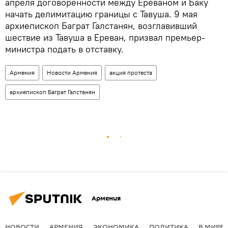
апреля договоренности между Ереваном и Баку
начать делимитацию границы с Тавуша. 9 мая
архиепископ Баграт Галстанян, возглавивший
шествие из Тавуша в Ереван, призвал премьер-
министра подать в отставку.
Армения
Новости Армения
акция протеста
архиепископ Баграт Галстанян
Армения
НОВОСТИ
АРМЕНИЯ
ЭКОНОМИКА
ПОЛИТИКА
В МИРЕ