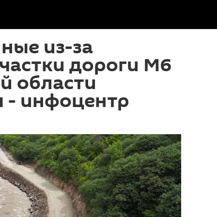
ные из-за
частки дороги M6
й области
 - инфоцентр