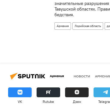
значительные разрушения 
Тавушской областях. Прав
бедствия.
Армения
Лорийская область
д
Армения
НОВОСТИ
АРМЕНИ
VK
Rutube
Дзен
Telegr