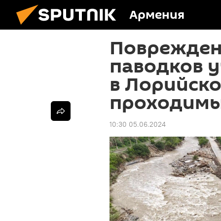
Армения
Поврежден
паводков у
в Лорийско
проходимы
10:30 05.06.2024