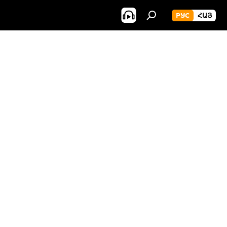
РУС
ՀԱՅ