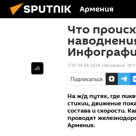
Армения
Что происх
наводнени
Инфограф
17:51 06.06.2024
(обновлено:
18:1
Подписаться
На ж/д путях, где ли
стихии, движение пок
состава и скорости. К
проводят железнодоро
Армения.