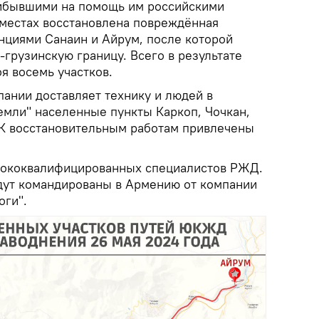
ибывшими на помощь им российскими
 местах восстановлена повреждённая
нциями Санаин и Айрум, после которой
грузинскую границу. Всего в результате
я восемь участков.
ании доставляет технику и людей в
емли" населенные пункты Каркоп, Чочкан,
К восстановительным работам привлечены
сококвалифицированных специалистов РЖД.
дут командированы в Армению от компании
оги".