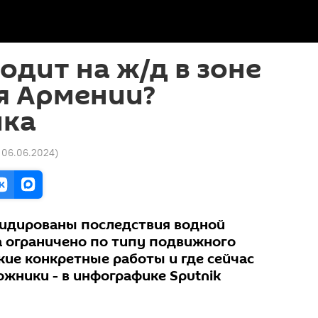
одит на ж/д в зоне
я Армении?
ика
1 06.06.2024
)
квидированы последствия водной
а ограничено по типу подвижного
акие конкретные работы и где сейчас
жники - в инфографике Sputnik