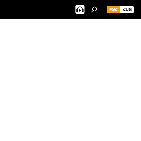
РУС
ՀԱՅ