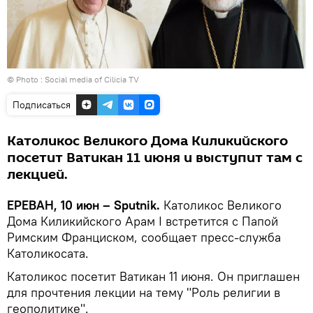
© Photo :
Social media of Cilicia TV
Подписаться
Католикос Великого Дома Киликийского
посетит Ватикан 11 июня и выступит там с
лекцией.
ЕРЕВАН, 10 июн – Sputnik.
Католикос Великого
Дома Киликийского Арам I встретится с Папой
Римским Франциском, сообщает пресс-служба
Католикосата.
Католикос посетит Ватикан 11 июня. Он приглашен
для прочтения лекции на тему "Роль религии в
геополитике".