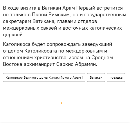
В ходе визита в Ватикан Арам Первый встретится
не только с Папой Римским, но и государственным
секретарем Ватикана, главами отделов
межцерковных связей и восточных католических
церквей.
Католикоса будет сопровождать заведующий
отделом Католикосата по межцерковным и
отношениям христианство-ислам на Среднем
Востоке архимандрит Саркис Абрамян.
Католикос Великого дома Киликийского Арам I
Ватикан
поездка