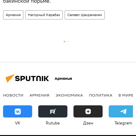
бакинской тюрьме.
Армения
Нагорный Карабах
Самвел Шахраманян
Армения
НОВОСТИ
АРМЕНИЯ
ЭКОНОМИКА
ПОЛИТИКА
В МИРЕ
VK
Rutube
Дзен
Telegram