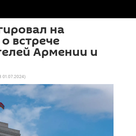
гировал на
о встрече
телей Армении и
8 01.07.2024
)