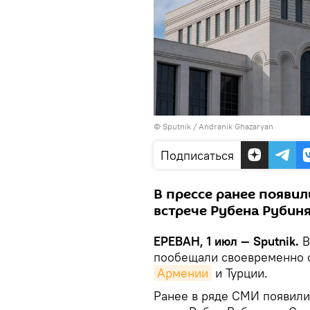
© Sputnik / Andranik Ghazaryan
Подписаться
В прессе ранее появи
встрече Рубена Рубиня
ЕРЕВАН, 1 июл — Sputnik.
В
пообещали своевременно о
Армении
и Турции.
Ранее в ряде СМИ появили