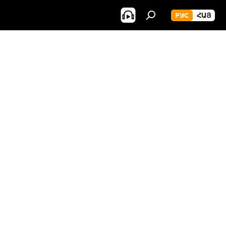
РУС
ՀԱՅ