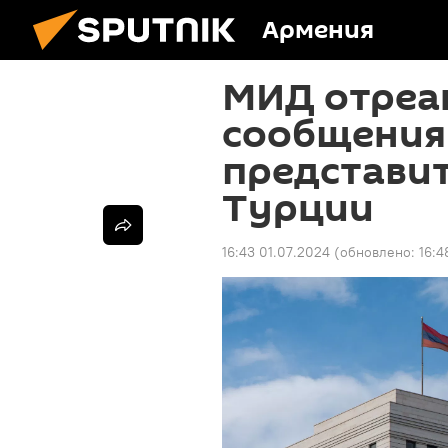
Армения
МИД отреа
сообщения 
представи
Турции
16:43 01.07.2024
(обновлено:
16:4