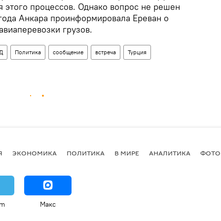
я этого процессов. Однако вопрос не решен
 года Анкара проинформировала Ереван о
авиаперевозки грузов.
Д
Политика
сообщение
встреча
Турция
Я
ЭКОНОМИКА
ПОЛИТИКА
В МИРЕ
АНАЛИТИКА
ФОТО
am
Макс