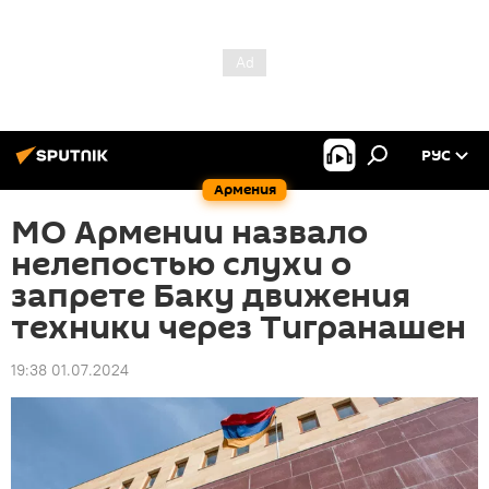
РУС
Армения
МО Армении назвало
нелепостью слухи о
запрете Баку движения
техники через Тигранашен
19:38 01.07.2024