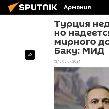
Армения
Турция не
но надеетс
мирного до
Баку: МИД
12:16 06.07.2024