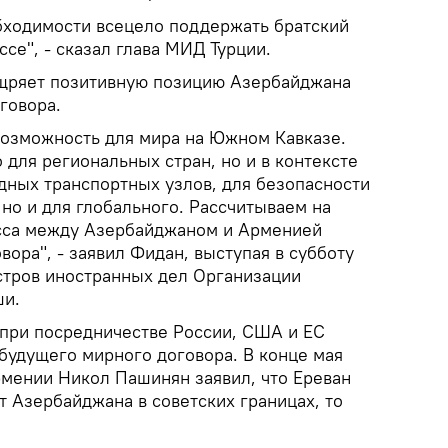
бходимости всецело поддержать братский
се", - сказал глава МИД Турции.
ощряет позитивную позицию Азербайджана
говора.
возможность для мира на Южном Кавказе.
 для региональных стран, но и в контексте
ных транспортных узлов, для безопасности
 но и для глобального. Рассчитываем на
сса между Азербайджаном и Арменией
ора", - заявил Фидан, выступая в субботу
стров иностранных дел Организации
ши.
 при посредничестве России, США и ЕС
будущего мирного договора. В конце мая
мении Никол Пашинян заявил, что Ереван
т Азербайджана в советских границах, то