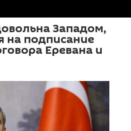
довольна Западом,
я на подписание
говора Еревана и