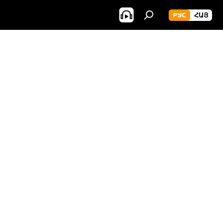
РУС
ՀԱՅ