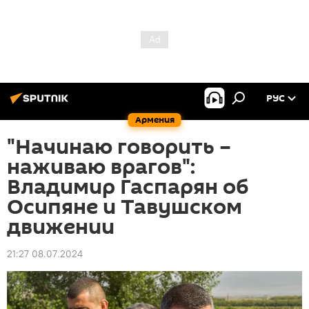
РУС
Армения
"Начинаю говорить –
наживаю врагов":
Владимир Гаспарян об
Осипяне и Тавушском
движении
21:27 08.07.2024