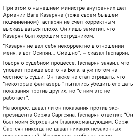
При этом о нынешнем министре внутренних дел
Армении Ваге Казаряне (тоже своем бывшем
подчиненном) Гаспарян не счел корректным
высказываться плохо. Он лишь заметил, что
Казарян был хорошим сотрудником.
"Казарян не вел себя некорректно в отношении
меня, а вот Осипян... Смешно", – сказал Гаспарян.
Говоря о судебном процессе, Гаспарян заявил, что
уповает прежде всего на Бога, а уж потом на
честность судьи. Он также не стал отрицать, что
"некоторые фантазеры" пытались убедить его дать
показания против других, но "с ним это не
работает".
На вопрос, давал ли он показания против экс-
президента Сержа Саргсяна, Гаспарян ответил: "Он
был моим Верховным Главнокомандующим. Серж
Саргсян никогда не давал никаких незаконных
распоряжений. Исключено, чтобы он такое