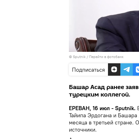
© Sputnik
/
Перейти в фотобанк
Подписаться
Башар Асад ранее заяви
турецким коллегой.
ЕРЕВАН, 16 июл - Sputnik.
В
Тайипа Эрдогана и Башара
месяца в третьей стране. 
источники.