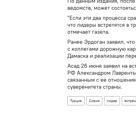
По данным издания, после
ведомств, может состоятьс
"Если эти два процесса сра
что лидеры встретятся в тр
отмечает газета.
Ранее Эрдоган заявил, чт
с коллегами дорожную кар
Дамаска и реализации пер
Асад 26 июня заявил на в
РФ Александром Лаврентье
связанным с ее отношения
суверенитета страны.
Турция
Сирия
лидер
встреч