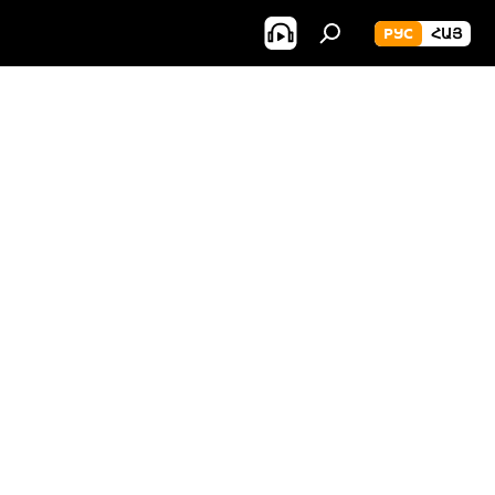
РУС
ՀԱՅ