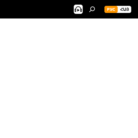
РУС
ՀԱՅ