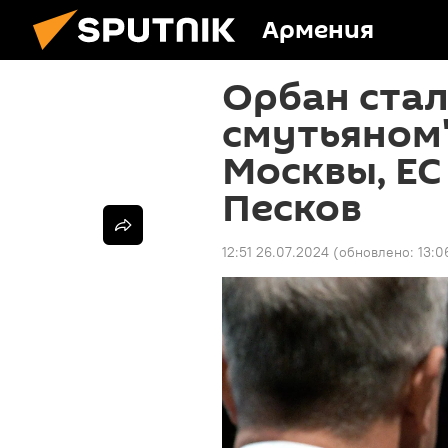
Армения
Орбан стал
смутьяном"
Москвы, ЕС
Песков
12:51 26.07.2024
(обновлено:
13:0