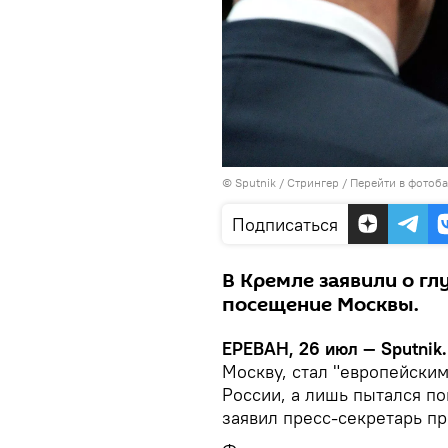
© Sputnik / Стрингер
/
Перейти в фотоб
Подписаться
В Кремле заявили о гл
посещение Москвы.
ЕРЕВАН, 26 июл — Sputnik.
Москву, стал "европейским
России, а лишь пытался п
заявил пресс-секретарь п