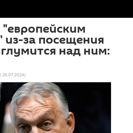
 "европейским
 из-за посещения
 глумится над ним:
6 26.07.2024
)