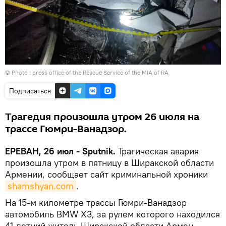
© Photo :
press office of the Rescue Service of the MIA of RA
Подписаться
Трагедия произошла утром 26 июля на
трассе Гюмри-Ванадзор.
ЕРЕВАН, 26 июл - Sputnik.
Трагическая авария
произошла утром в пятницу в Ширакской области
Армении, сообщает сайт криминальной хроники
shamshyan.com
.
На 15-м километре трассы Гюмри-Ванадзор
автомобиль BMW X3, за рулем которого находился
41-летний житель Ширакской области Армен