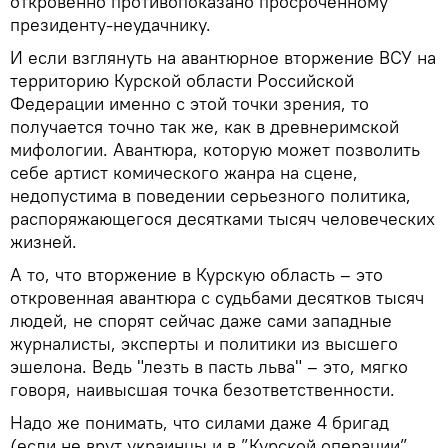
откровенно противопоказано просроченному
президенту-неудачнику.
И если взглянуть на авантюрное вторжение ВСУ на
территорию Курской области Российской
Федерации именно с этой точки зрения, то
получается точно так же, как в древнеримской
мифологии. Авантюра, которую может позволить
себе артист комического жанра на сцене,
недопустима в поведении серьезного политика,
распоряжающегося десятками тысяч человеческих
жизней.
А то, что вторжение в Курскую область – это
откровенная авантюра с судьбами десятков тысяч
людей, не спорят сейчас даже сами западные
журналисты, эксперты и политики из высшего
эшелона. Ведь "лезть в пасть льва" – это, мягко
говоря, наивысшая точка безответственности.
Надо же понимать, что силами даже 4 бригад
(если не врут украинцы и в ”Курской операции”