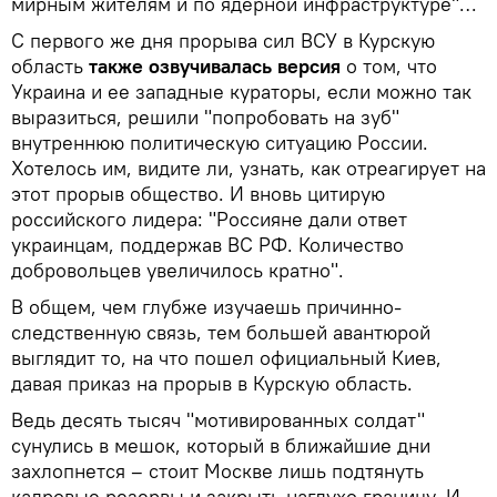
мирным жителям и по ядерной инфраструктуре"…
С первого же дня прорыва сил ВСУ в Курскую
область
также озвучивалась версия
о том, что
Украина и ее западные кураторы, если можно так
выразиться, решили "попробовать на зуб"
внутреннюю политическую ситуацию России.
Хотелось им, видите ли, узнать, как отреагирует на
этот прорыв общество. И вновь цитирую
российского лидера: "Россияне дали ответ
украинцам, поддержав ВС РФ. Количество
добровольцев увеличилось кратно".
В общем, чем глубже изучаешь причинно-
следственную связь, тем большей авантюрой
выглядит то, на что пошел официальный Киев,
давая приказ на прорыв в Курскую область.
Ведь десять тысяч "мотивированных солдат"
сунулись в мешок, который в ближайшие дни
захлопнется – стоит Москве лишь подтянуть
кадровые резервы и закрыть наглухо границу. И