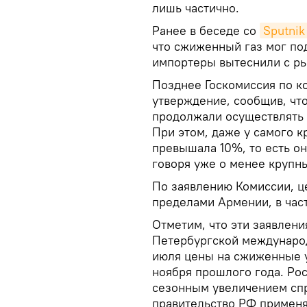
лишь частично.
Ранее в беседе со
Sputni
что сжиженный газ мог под
импортеры вытеснили с ры
Позднее Госкомиссия по к
утверждение, сообщив, чт
продолжали осуществлять 
При этом, даже у самого к
превышала 10%, то есть он
говоря уже о менее крупн
По заявлению Комиссии, ц
пределами Армении, в част
Отметим, что эти заявлен
Петербургской междунаро
июля цены на сжиженные 
ноября прошлого года. Ро
сезонным увеличением спр
правительство РФ применя