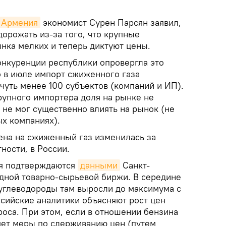
k Армения
экономист Сурен Парсян заявил,
орожать из-за того, что крупные
нка мелких и теперь диктуют цены.
онкуренции республики опровергла это
о в июле импорт сжиженного газа
чуть менее 100 субъектов (компаний и ИП).
рупного импортера доля на рынке не
 не мог существенно влиять на рынок (не
ых компаниях).
ена на сжиженный газ изменилась за
ности, в России.
ия подтверждаются
данными
Санкт-
дной товарно-сырьевой биржи. В середине
углеводороды там выросли до максимума с
ссийские аналитики объясняют рост цен
оса. При этом, если в отношении бензина
ет меры по сдерживанию цен (путем