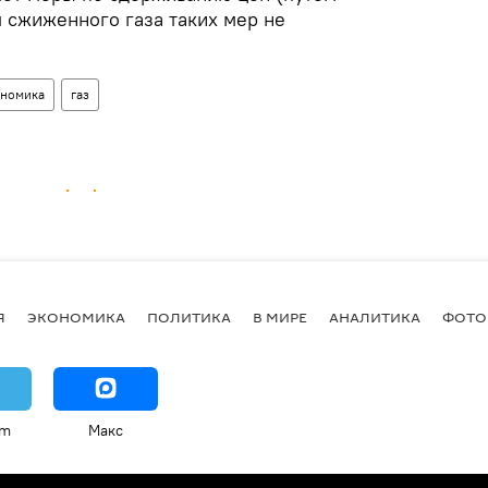
ля сжиженного газа таких мер не
номика
газ
Я
ЭКОНОМИКА
ПОЛИТИКА
В МИРЕ
АНАЛИТИКА
ФОТО
am
Макс