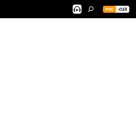
РУС
ՀԱՅ