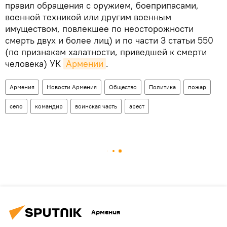
правил обращения с оружием, боеприпасами,
военной техникой или другим военным
имуществом, повлекшее по неосторожности
смерть двух и более лиц) и по части 3 статьи 550
(по признакам халатности, приведшей к смерти
человека) УК
Армении
.
Армения
Новости Армения
Общество
Политика
пожар
село
командир
воинская часть
арест
Армения