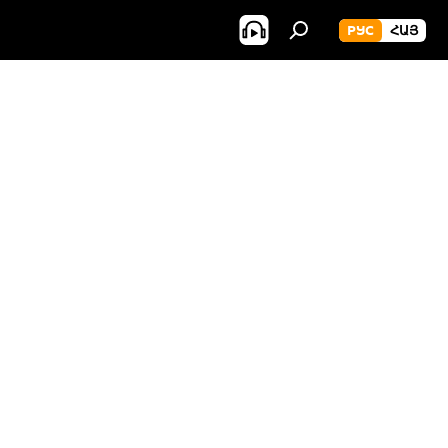
РУС
ՀԱՅ