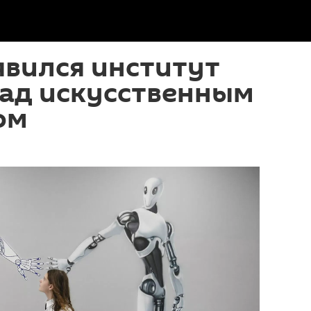
явился институт
над искусственным
ом