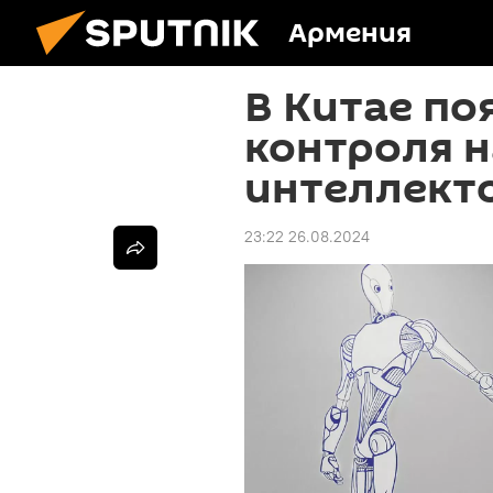
Армения
В Китае по
контроля 
интеллект
23:22 26.08.2024