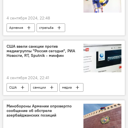
4 сентября 2024, 22:48
Армения
стрельба
Чемпионат Европы
медали
США ввели санкции против
медиагруппы "Россия сегодня", РИА
Новости, RT, Sputnik - минфин
4 сентября 2024, 22:41
США
санкции
медиа
российские медиа
РИА Новости
Sputnik
Минобороны Армении опровергло
сообщение об обстреле
азербайджанских позиций