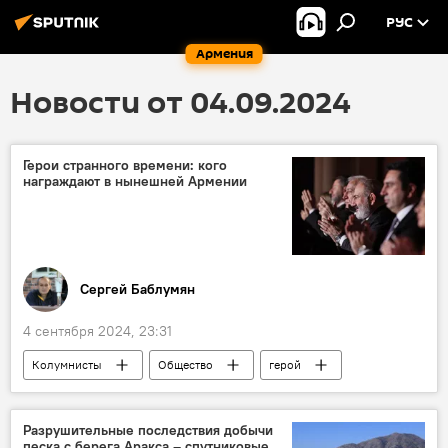
РУС
Армения
Новости от 04.09.2024
Герои странного времени: кого
награждают в нынешней Армении
Сергей Баблумян
4 сентября 2024, 23:31
Колумнисты
Общество
герой
Армения
Разрушительные последствия добычи
песка с берега Аракса – спутниковые