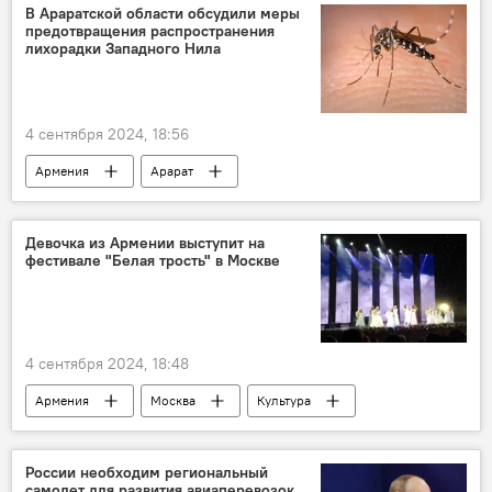
В Араратской области обсудили меры
предотвращения распространения
лихорадки Западного Нила
4 сентября 2024, 18:56
Армения
Арарат
лихорадка Западного Нила
меры
насекомые
Девочка из Армении выступит на
фестивале "Белая трость" в Москве
4 сентября 2024, 18:48
Армения
Москва
Культура
фестиваль
России необходим региональный
самолет для развития авиаперевозок