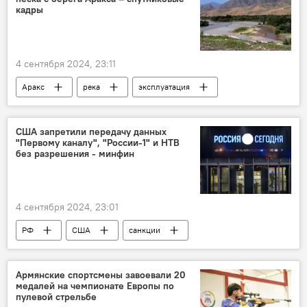
кадры
4 сентября 2024, 23:11
Аракс
река
эксплуатация
рудник
месторождение
США запретили передачу данных
"Первому каналу", "России-1" и НТВ
без разрешения - минфин
4 сентября 2024, 23:01
РФ
США
санкции
Армянские спортсмены завоевали 20
медалей на чемпионате Европы по
пулевой стрельбе