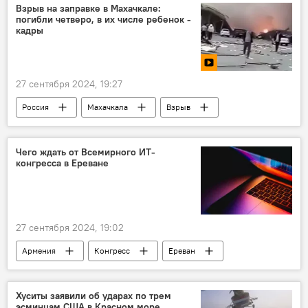
Новости Армения
Взрыв на заправке в Махачкале:
погибли четверо, в их числе ребенок -
кадры
27 сентября 2024, 19:27
Россия
Махачкала
Взрыв
Чего ждать от Всемирного ИТ-
конгресса в Ереване
27 сентября 2024, 19:02
Армения
Конгресс
Ереван
Общество
Новости Армения
Хуситы заявили об ударах по трем
эсминцам США в Красном море