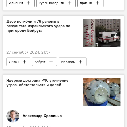
Армения
Рубен Варданян
призыв
Нубар Афеян
Политика
Новости Армения
Двое погибли и 76 ранены в
результате израильского удара по
пригороду Бейрута
27 сентября 2024, 21:57
Ливан
Бейрут
Израиль
удар
В мире
Ядерная доктрина РФ: уточнение
угроз, обстоятельств и целей
Александр Хроленко