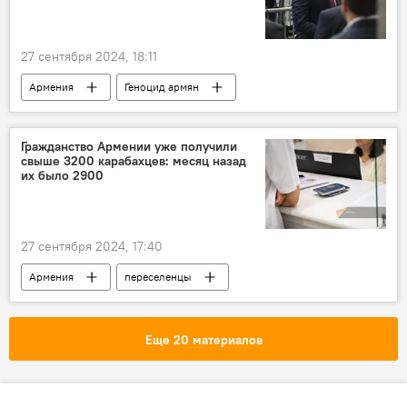
27 сентября 2024, 18:11
Армения
Геноцид армян
Нью-Йорк
мэр
Политика
Новости Армения
Гражданство Армении уже получили
свыше 3200 карабахцев: месяц назад
их было 2900
27 сентября 2024, 17:40
Армения
переселенцы
Нагорный Карабах
Политика
Новости Армения
Еще 20 материалов