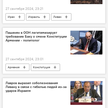
27 сентября 2024, 23:21
Иран
Израиль
Ливан
В мире
Пашинян в ООН легитимизирует
требование Баку о смене Конституции
Армении - политолог
27 сентября 2024, 23:01
Армения
Конституция
Пашинян Никол
ООН
Политика
Новости Армения
Лавров выразил соболезнования
Ливану в связи с гибелью людей из-за
ударов Израиля