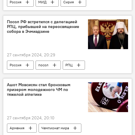
Россия
МИД
Сирия
ситуация
Ливан
Посол РФ встретился с делегацией
РПЦ, прибывшей на переосвящение
собора в Эчмиадзине
27 сентября 2024, 20:29
Россия
посол
РПЦ
Армения
Новости Армения
Политика
Ашот Мовсисян стал бронзовым
призером молодежного ЧМ по
тяжелой атлетике
27 сентября 2024, 20:10
Армения
Чемпионат мира