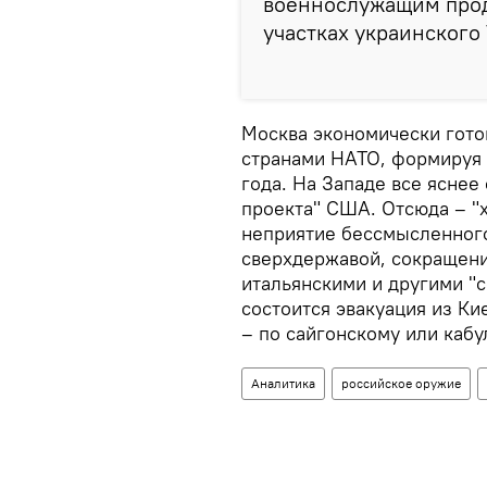
военнослужащим прод
участках украинского
Москва экономически гото
странами НАТО, формируя
года. На Западе все яснее
проекта" США. Отсюда – "
неприятие бессмысленного
сверхдержавой, сокращен
итальянскими и другими "
состоится эвакуация из К
– по сайгонскому или каб
Аналитика
российское оружие