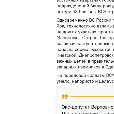
подразделений бандеровцы
потери 53 бригады ВСУ стр
Одновременно ВС России п
Яра, технологично взламы
на других участках фронт
Мариновка, Острое, Григор
развивая наступательные д
нанесла серию высокоточн
Киевской, Днепропетровск
важных целей в правитель
западных наемников в Оде
На передовой солдаты ВСУ 
умело, напористо и целеу
Экс-депутат Верховн
Луценко публично зая