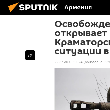
Армения
Освобожде
открывает 
Краматорск
ситуации в
22:37 30.09.2024
(обновлено:
22: