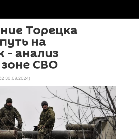
ние Торецка
путь на
 - анализ
 зоне СВО
52 30.09.2024
)