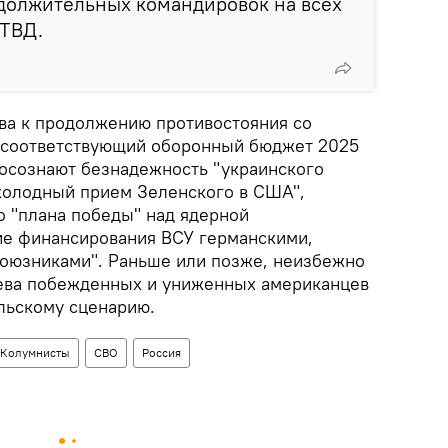
олжительных командировок на всех
 ТВД.
ва к продолжению противостояния со
 соответствующий оборонный бюджет 2025
 осознают безнадежность "украинского
холодный прием Зеленского в США",
 "плана победы" над ядерной
ие финансирования ВСУ германскими,
союзниками". Раньше или позже, неизбежно
иева побежденных и униженных американцев
ульскому сценарию.
Колумнисты
СВО
Россия