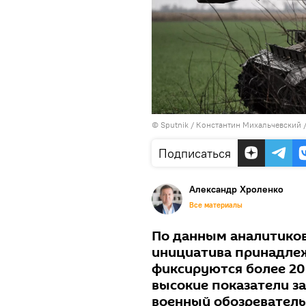
© Sputnik / Константин Михальчевский
Подписаться
Александр Хроленко
Все материалы
По данным аналитиков 
инициатива принадлеж
фиксируются более 20
высокие показатели з
военный обозреватель