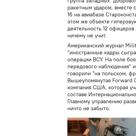
группа западных "доброво
ракетным ударом, вместе 
16 на авиабазе Староконст
этом же объекте гиперзву
деятельность 12 офицеров
ничему не учит.
Американский журнал Milit
"иностранные кадры сыгра
операции ВСУ. На поле боя
передового наблюдения" и
говорили "на польском, фр
Вышеупомянутая Forward Ob
компания США, которая уча
составе Интернационально
Главному управлению разве
ничто не забыто.