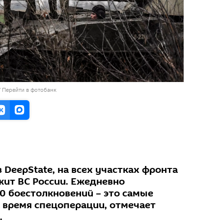
/
Перейти в фотобанк
DeepState, на всех участках фронта
ит ВС России. Ежедневно
0 боестолкновений – это самые
а время спецоперации, отмечает
.