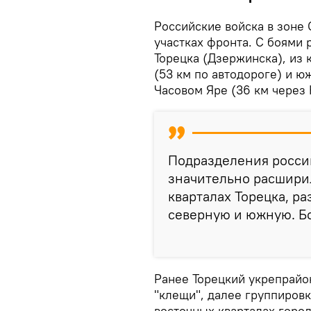
Российские войска в зоне 
участках фронта. С боями 
Торецка (Дзержинска), из 
(53 км по автодороге) и 
Часовом Яре (36 км через 
Подразделения росси
значительно расшири
кварталах Торецка, ра
северную и южную. Б
Ранее Торецкий укрепрайо
"клещи", далее группировк
восточных кварталах горо