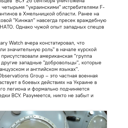
льцев" ВСУ 26 сентября уничтожена
с четырьмя "украинскими" истребителями F-
антинов в Хмельницкой области. Ранее на
ковой "Кинжал" навсегда пресек враждебную
 НАТО. Однако чужой опыт западных спецов
ary Watch вчера констатировал, что
ли значительную роль" в начале курской
 присутствовали американская "группа
 другие западные "добровольцы", которые
анцузском и английском языках".
servations Group – это частная военная
ствует в боевых действиях на Украине в
го легиона и формально подчиняется
дки ВСУ. Разумеется, никто не забыт и