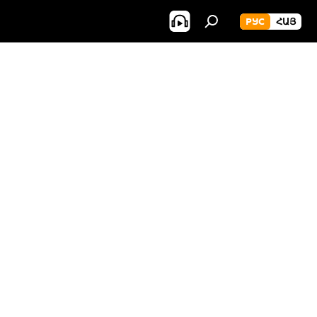
РУС
ՀԱՅ