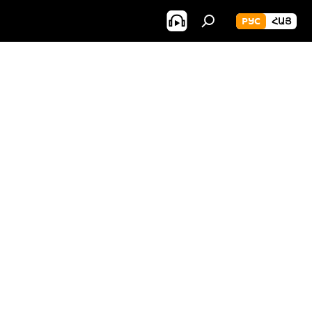
РУС
ՀԱՅ