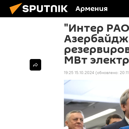
Армения
"Интер РАО
Азербайдж
резервиров
МВт элект
19:25 15.10.2024
(обновлено:
20:1