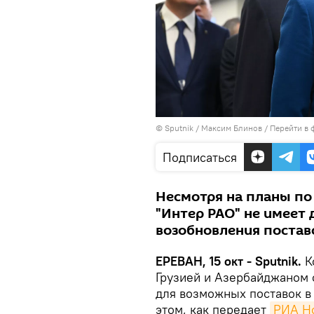
© Sputnik / Максим Блинов
/
Перейти в 
Подписаться
Несмотря на планы по
"Интер РАО" не имеет
возобновления постав
ЕРЕВАН, 15 окт - Sputnik.
К
Грузией и Азербайджаном 
для возможных поставок в
этом, как передает
РИА Н