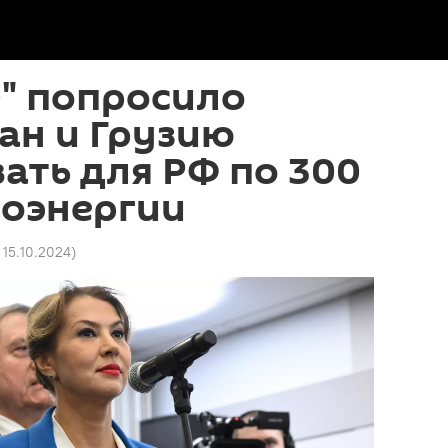
" попросило
ан и Грузию
ать для РФ по 300
роэнергии
1 15.10.2024
)