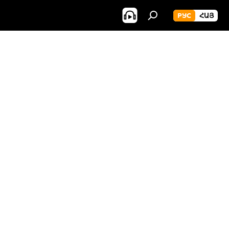
РУС
ՀԱՅ