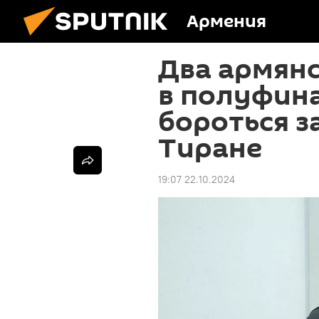
Армения
Два армян
в полуфина
бороться з
Тиране
19:07 22.10.2024