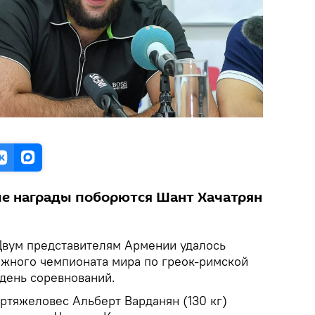
ые награды поборются Шант Хачатрян
Двум представителям Армении удалось
жного чемпионата мира по греок-римской
 день соревнований.
ртяжеловес Альберт Варданян (130 кг)