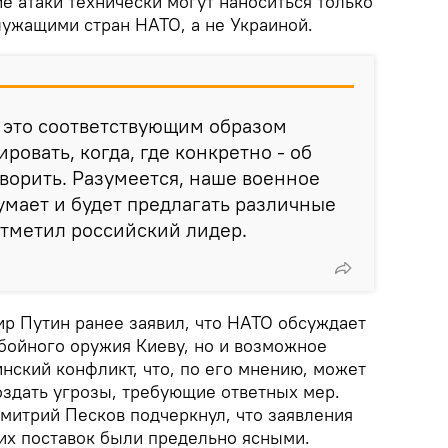
ие атаки технически могут наноситься только
ужащими стран НАТО, а не Украиной.
 это соответствующим образом
ировать, когда, где конкретно - об
оворить. Разумеется, наше военное
умает и будет предлагать различные
 отметил российский лидер.
р Путин ранее заявил, что НАТО обсуждает
обойного оружия Киеву, но и возможное
нский конфликт, что, по его мнению, может
оздать угрозы, требующие ответных мер.
митрий Песков подчеркнул, что заявления
ких поставок были предельно ясными.