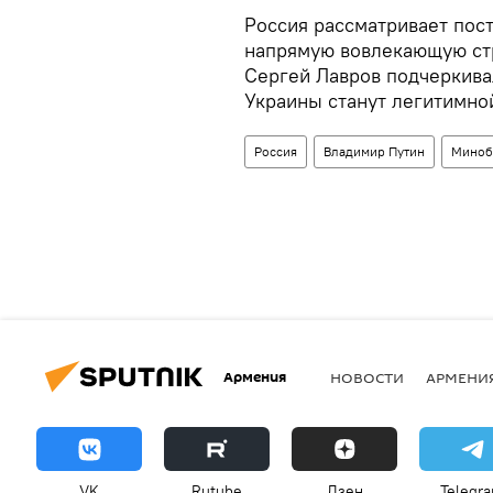
Россия рассматривает пост
напрямую вовлекающую ст
Сергей Лавров подчеркива
Украины станут легитимно
Россия
Владимир Путин
Миноб
Армения
НОВОСТИ
АРМЕНИ
VK
Rutube
Дзен
Telegr