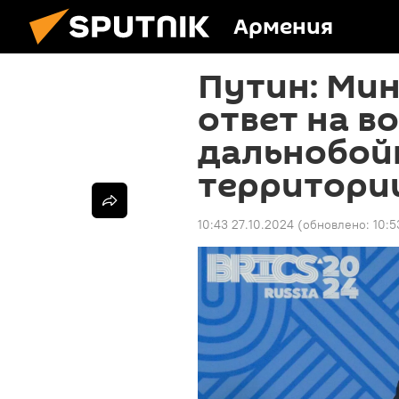
Армения
Путин: Ми
ответ на 
дальнобой
территори
10:43 27.10.2024
(обновлено:
10:5