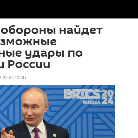
нобороны найдет
возможные
ные удары по
и России
3 27.10.2024
)