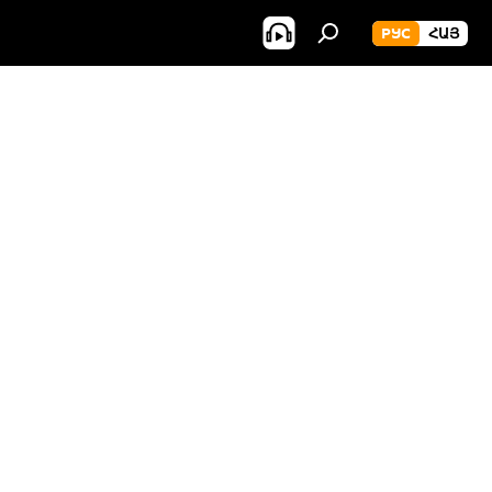
РУС
ՀԱՅ