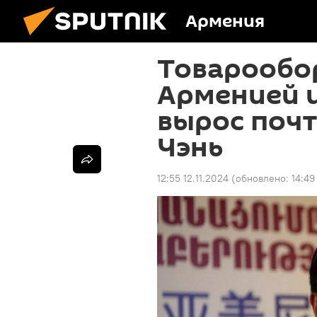
Армения
Товарообо
Арменией и
вырос почт
Чэнь
12:55 12.11.2024
(обновлено:
14:49