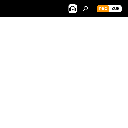
РУС
ՀԱՅ