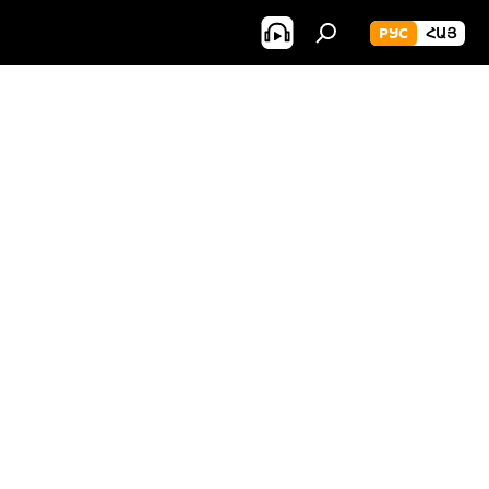
РУС
ՀԱՅ