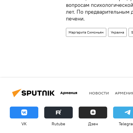
вопросам психологической
лет. По предварительным д
печени.
Маргарита Симоньян
Украина
S
Армения
НОВОСТИ
АРМЕНИ
VK
Rutube
Дзен
Telegr