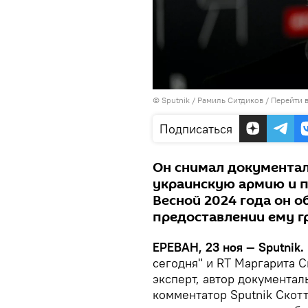
© Sputnik / Рамиль Ситдиков
/
Перейти 
Подписаться
Он снимал документал
украинскую армию и 
Весной 2024 года он о
предоставлении ему г
ЕРЕВАН, 23 ноя — Sputnik.
сегодня" и RT Маргарита 
эксперт, автор документа
комментатор Sputnik Скотт