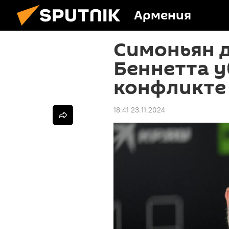
Армения
Симоньян д
Беннетта у
конфликте
18:41 23.11.2024