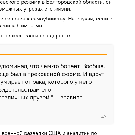
иевского режима в Белгородской области, он
зможных угрозах его жизни.
е склонен к самоубийству. На случай, если с
ояснила Симоньян.
т не жаловался на здоровье.
упоминал, что чем-то болеет. Вообще.
еще был в прекрасной форме. И вдруг
 умирает от рака, которого у него
свидетельствам его
азличных друзей," — заявила
р военной разведки США и аналитик по