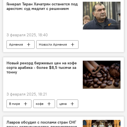
Генерал Тиран Хачатрян останется под
арестом: суд медлит с решением
3 февраля 2025, 18:40
Армения
Новости Армения
Политика
Общество
генерал
Тиран Хачатрян
суд
решение
Новый рекорд биржевых цен на кофе
сорта арабика - более $8,5 тысячи за
тонну
3 февраля 2025, 18:21
В мире
кофе
цена
Лавров обсудил с послами стран СНГ
планы сотрудничества: присутствовал