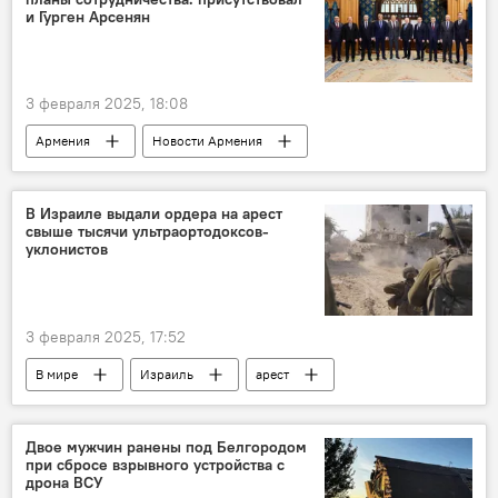
и Гурген Арсенян
3 февраля 2025, 18:08
Армения
Новости Армения
Лавров Сергей
СНГ
посол
Гурген Арсенян
В Израиле выдали ордера на арест
свыше тысячи ультраортодоксов-
уклонистов
3 февраля 2025, 17:52
В мире
Израиль
арест
Двое мужчин ранены под Белгородом
при сбросе взрывного устройства с
дрона ВСУ