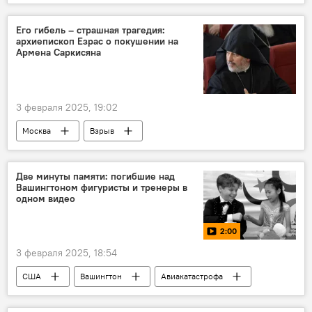
Его гибель – страшная трагедия:
архиепископ Езрас о покушении на
Армена Саркисяна
3 февраля 2025, 19:02
Москва
Взрыв
Армянская Апостольская церковь
Две минуты памяти: погибшие над
Вашингтоном фигуристы и тренеры в
одном видео
2:00
3 февраля 2025, 18:54
США
Вашингтон
Авиакатастрофа
В мире
Видео