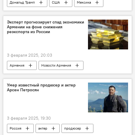
Дональд Трамп
США
Мексика
В мире
Эксперт прогнозирует спад экономики
Армении на фоне снижения
реэкспорта из России
3 февраля 2025, 20:03
Армения
Новости Армения
Аналитика
Экономика
торговля
строительство
услуги
Умер известный продюсер и актер
Арсен Петросян
экономический рост
3 февраля 2025, 19:30
Россия
актер
продюсер