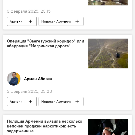
3 февраля 2025, 23:15
Армения
Новости Армения
Общество
Москва
храм
Гюмри
Операция "Зангезурский коридор" или
аберрация "Мегринская дорога"
Арман Абовян
3 февраля 2025, 23:00
Армения
Новости Армения
Колумнисты
Аналитика
Полиция Армении выявила несколько
цепочек продажи наркотиков: есть
задержанные