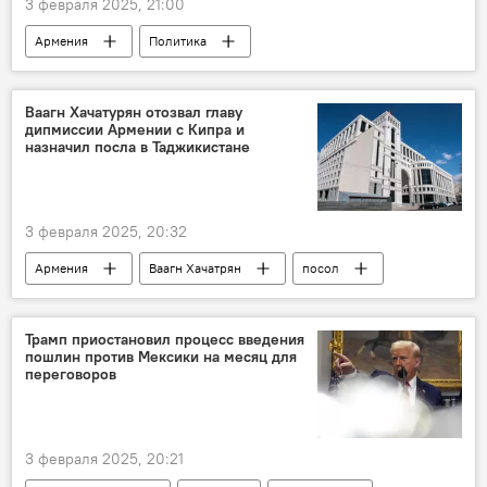
3 февраля 2025, 21:00
Армения
Политика
Новости Армения
Госдепартамент
Мегри
Ваагн Хачатурян отозвал главу
дипмиссии Армении с Кипра и
назначил посла в Таджикистане
3 февраля 2025, 20:32
Армения
Ваагн Хачатрян
посол
Политика
Новости Армения
Трамп приостановил процесс введения
пошлин против Мексики на месяц для
переговоров
3 февраля 2025, 20:21