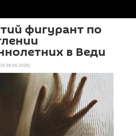
тий фигурант по
тлении
ннолетних в Веди
09 08.05.2026
)