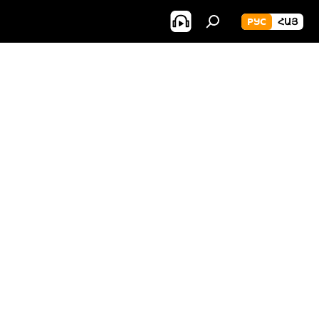
РУС
ՀԱՅ