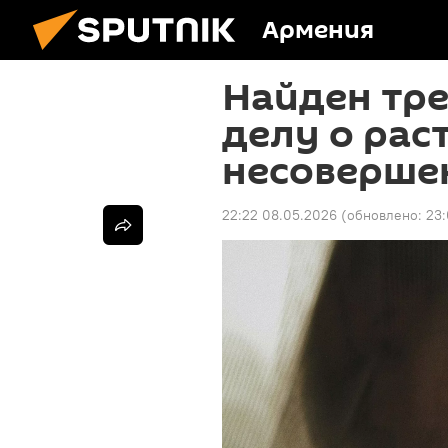
Армения
Найден тре
делу о рас
несоверше
22:22 08.05.2026
(обновлено:
23: