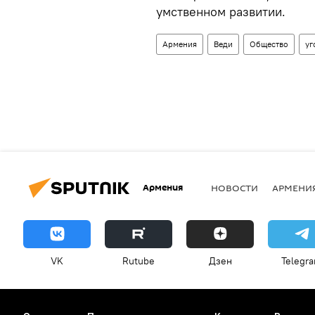
умственном развитии.
Армения
Веди
Общество
уг
Армения
НОВОСТИ
АРМЕНИ
VK
Rutube
Дзен
Telegr