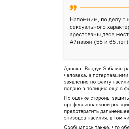
Напомним, по делу о 
сексуального характ
арестованы двое мес
Айназян (58 и 65 лет)
Адвокат Вардуи Элбакян ра
человека, а потерпевшими 
заявление по факту насил
подано в полицию еще в ф
По оценке стороны защиты
профессиональной реакции
предотвратить дальнейшее
эпизодов насилия, в том ч
Сообщалось также, что об