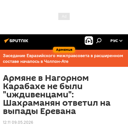
РУС
Армения
Заседание Евразийского межправсовета в расширенном
составе началось в Чолпон-Ате
Армяне в Нагорном
Карабахе не были
"иждивенцами":
Шахраманян ответил на
выпады Еревана
12:11 09.05.2026