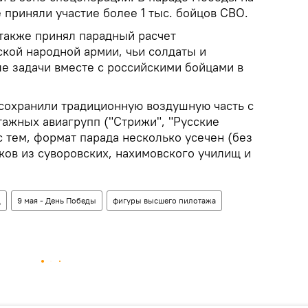
приняли участие более 1 тыс. бойцов СВО.
 также принял парадный расчет
кой народной армии, чьи солдаты и
 задачи вместе с российскими бойцами в
 сохранили традиционную воздушную часть с
тажных авиагрупп ("Стрижи", "Русские
 с тем, формат парада несколько усечен (без
ков из суворовских, нахимовского училищ и
д
9 мая - День Победы
фигуры высшего пилотажа