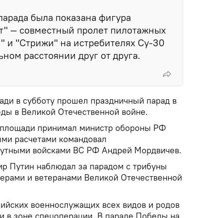
парада была показана фигура
т" — совместный пролет пилотажных
и" и "Стрижи" на истребителях Су-30
ном расстоянии друг от друга.
ади в субботу прошел праздничный парад в
еды в Великой Отечественной войне.
 площади принимал министр обороны РФ
ыми расчетами командовал
утными войсками ВС РФ Андрей Мордвичев.
р Путин наблюдал за парадом с трибуны
ерами и ветеранами Великой Отечественной
сийских военнослужащих всех видов и родов
и в зоне спецоперации. В параде Победы на