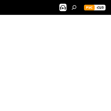
РУС
ՀԱՅ