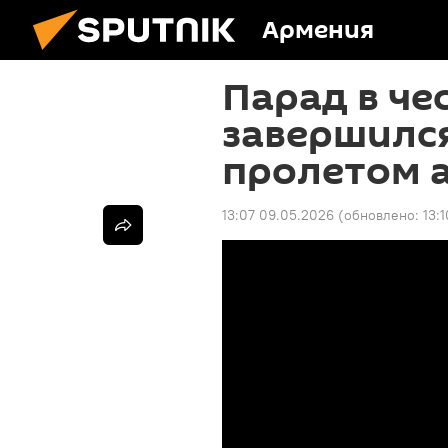
Армения
Парад в че
завершился
пролетом 
13:07 09.05.2026
(обновлено:
13: