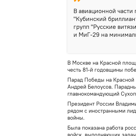
В авиационной части 
"Кубинский бриллиан
групп "Русские витяз
и МиГ-29 на минималь
В Москве на Красной площ
честь 81-й годовщины поб
Парад Победы на Красной
Андрей Белоусов. Парадн
главнокомандующий Сухоп
Президент России Владими
рядом с иностранными лид
войны.
Была показана работа рос
войск, выполняющих задач