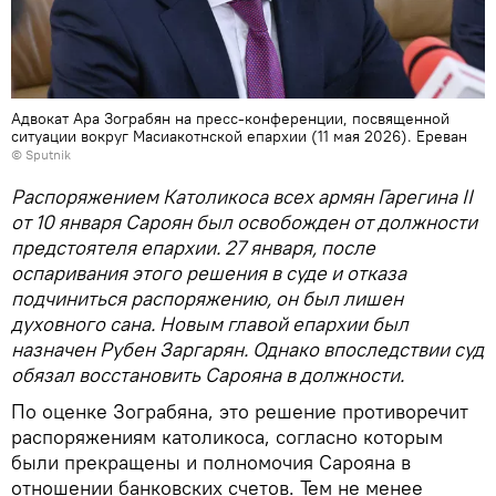
Адвокат Ара Зограбян на пресс-конференции, посвященной
ситуации вокруг Масиакотнской епархии (11 мая 2026). Еревaн
© Sputnik
Распоряжением Католикоса всех армян Гарегина II
от 10 января Сароян был освобожден от должности
предстоятеля епархии. 27 января, после
оспаривания этого решения в суде и отказа
подчиниться распоряжению, он был лишен
духовного сана. Новым главой епархии был
назначен Рубен Заргарян. Однако впоследствии суд
обязал восстановить Сарояна в должности.
По оценке Зограбяна, это решение противоречит
распоряжениям католикоса, согласно которым
были прекращены и полномочия Сарояна в
отношении банковских счетов. Тем не менее