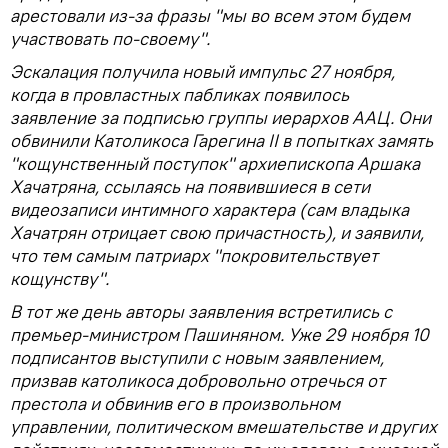
арестовали из-за фразы "мы во всем этом будем
участвовать по-своему".
Эскалация получила новый импульс 27 ноября,
когда в провластных пабликах появилось
заявление за подписью группы иерархов ААЦ. Они
обвинили Католикоса Гарегина II в попытках замять
"кощунственный поступок" архиепископа Аршака
Хачатряна, ссылаясь на появившиеся в сети
видеозаписи интимного характера (сам владыка
Хачатрян отрицает свою причастность), и заявили,
что тем самым патриарх "покровительствует
кощунству".
В тот же день авторы заявления встретились с
премьер-министром Пашиняном. Уже 29 ноября 10
подписантов выступили с новым заявлением,
призвав католикоса добровольно отречься от
престола и обвинив его в произвольном
управлении, политическом вмешательстве и других