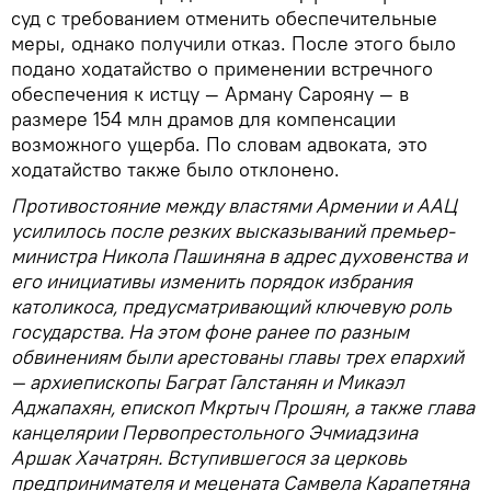
суд с требованием отменить обеспечительные
меры, однако получили отказ. После этого было
подано ходатайство о применении встречного
обеспечения к истцу — Арману Сарояну — в
размере 154 млн драмов для компенсации
возможного ущерба. По словам адвоката, это
ходатайство также было отклонено.
Противостояние между властями Армении и ААЦ
усилилось после резких высказываний премьер-
министра Никола Пашиняна в адрес духовенства и
его инициативы изменить порядок избрания
католикоса, предусматривающий ключевую роль
государства. На этом фоне ранее по разным
обвинениям были арестованы главы трех епархий
— архиепископы Баграт Галстанян и Микаэл
Аджапахян, епископ Мкртыч Прошян, а также глава
канцелярии Первопрестольного Эчмиадзина
Аршак Хачатрян. Вступившегося за церковь
предпринимателя и мецената Самвела Карапетяна