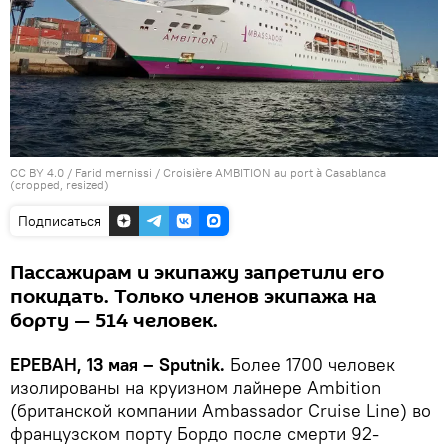
CC BY 4.0
/ Farid mernissi /
Croisière AMBITION au port à Casablanca
(cropped, resized)
Подписаться
Пассажирам и экипажу запретили его
покидать. Только членов экипажа на
борту — 514 человек.
ЕРЕВАН, 13 мая – Sputnik.
Более 1700 человек
изолированы на круизном лайнере Ambition
(британской компании Ambassador Cruise Line) во
французском порту Бордо после смерти 92-