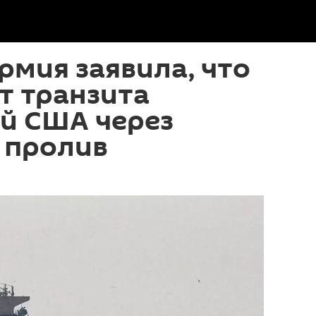
рмия заявила, что
т транзита
й США через
 пролив