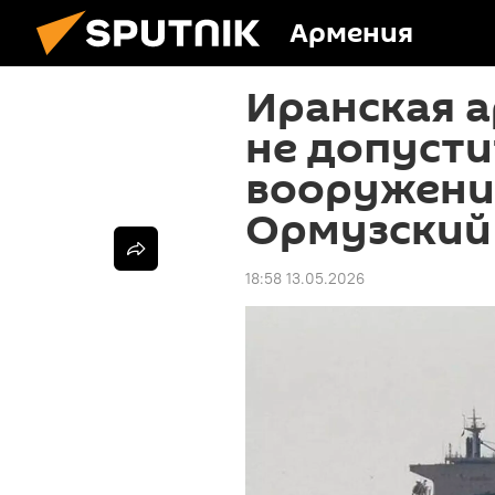
Армения
Иранская а
не допусти
вооружени
Ормузский
18:58 13.05.2026