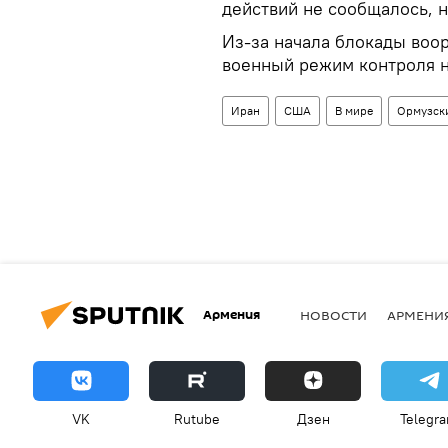
действий не сообщалось, 
Из-за начала блокады воо
военный режим контроля 
Иран
США
В мире
Ормузск
Армения
НОВОСТИ
АРМЕНИ
VK
Rutube
Дзен
Telegr