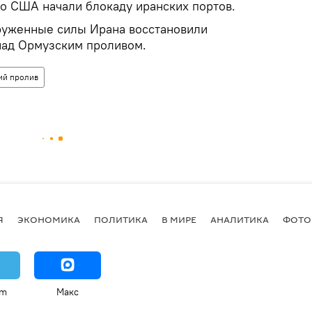
но США начали блокаду иранских портов.
руженные силы Ирана восстановили
над Ормузским проливом.
ий пролив
Я
ЭКОНОМИКА
ПОЛИТИКА
В МИРЕ
АНАЛИТИКА
ФОТО
am
Макс