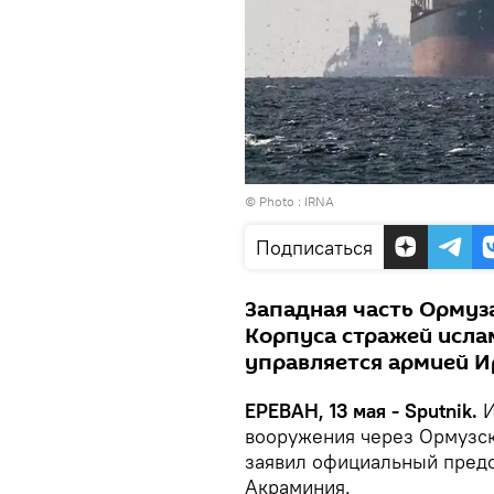
© Photo : IRNA
Подписаться
Западная часть Ормуз
Корпуса стражей исла
управляется армией И
ЕРЕВАН, 13 мая - Sputnik.
И
вооружения через Ормузск
заявил официальный пред
Акраминия.