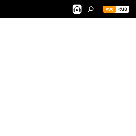
РУС
ՀԱՅ