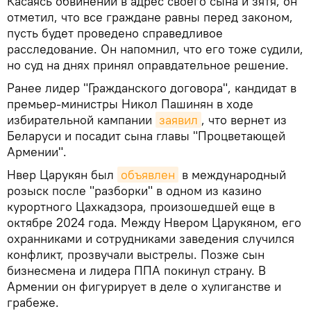
Касаясь обвинений в адрес своего сына и зятя, он
отметил, что все граждане равны перед законом,
пусть будет проведено справедливое
расследование. Он напомнил, что его тоже судили,
но суд на днях принял оправдательное решение.
Ранее лидер "Гражданского договора", кандидат в
премьер-министры Никол Пашинян в ходе
избирательной кампании
заявил
, что вернет из
Беларуси и посадит сына главы "Процветающей
Армении".
Нвер Царукян был
объявлен
в международный
розыск после "разборки" в одном из казино
курортного Цахкадзора, произошедшей еще в
октябре 2024 года. Между Нвером Царукяном, его
охранниками и сотрудниками заведения случился
конфликт, прозвучали выстрелы. Позже сын
бизнесмена и лидера ППА покинул страну. В
Армении он фигурирует в деле о хулиганстве и
грабеже.