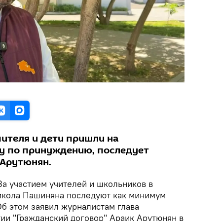
чителя и дети пришли на
у по принуждению, последует
 Арутюнян.
 За участием учителей и школьников в
икола Пашиняна последуют как минимум
б этом заявил журналистам глава
ии "Гражданский договор" Араик Арутюнян в