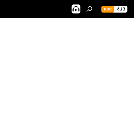
РУС
ՀԱՅ