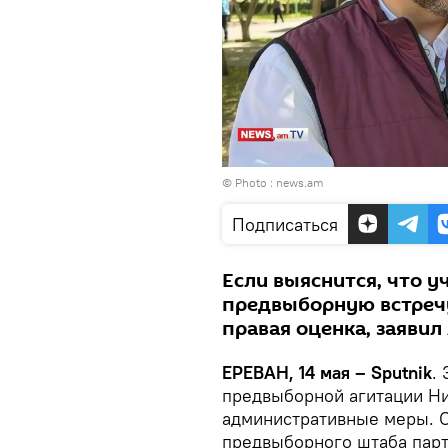
© Photo :
news.am
Подписаться
Если выяснится, что у
предвыборную встреч
правая оценка, заявил
ЕРЕВАН, 14 мая – Sputnik
.
предвыборной агитации Н
административные меры. О
предвыборного штаба парт