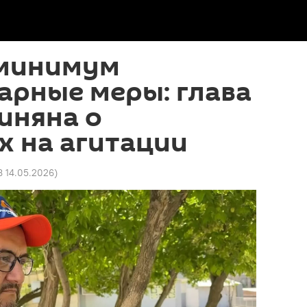
 минимум
арные меры: глава
иняна о
х на агитации
8 14.05.2026
)