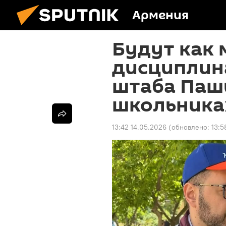
Армения
Будут как
дисциплин
штаба Паш
школьника
13:42 14.05.2026
(обновлено:
13:5