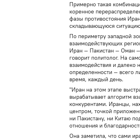
Примерно такая комбинаци
коренное перераспределен
фазы противостояния Иран
складывающуюся ситуацию
По периметру западной зо
взаимодействующих регион
Иран — Пакистан — Оман — 
говорит политолог. На сам
взаимодействия и далеко 
определенности — всего л
время, каждый день.
"Иран на этом этапе выст
вырабатывает алгоритм вз
конкурентами. Иранцы, на
центром, точкой приложени
ни Пакистану, ни Китаю по
отношения и благодарност
Она заметила, что сами и