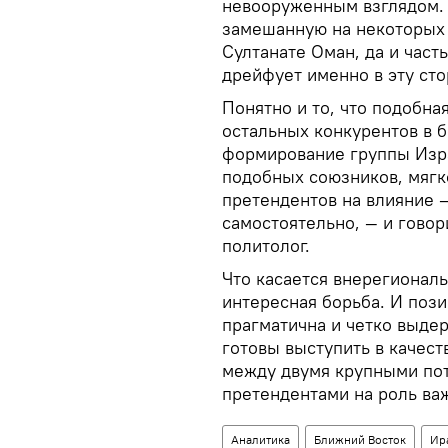
невооруженным взглядом. 
замешанную на некоторых
Султанате Оман, да и част
дрейфует именно в эту сто
Понятно и то, что подобна
остальных конкурентов в б
формирование группы Изра
подобных союзников, мягко
претендентов на влияние 
самостоятельно, — и говор
политолог.
Что касается внерегиональ
интересная борьба. И пози
прагматична и четко выде
готовы выступить в качес
между двумя крупными по
претендентами на роль ва
Аналитика
Ближний Восток
Ир