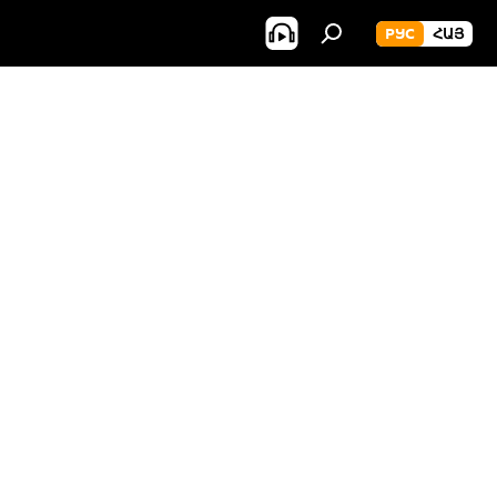
РУС
ՀԱՅ