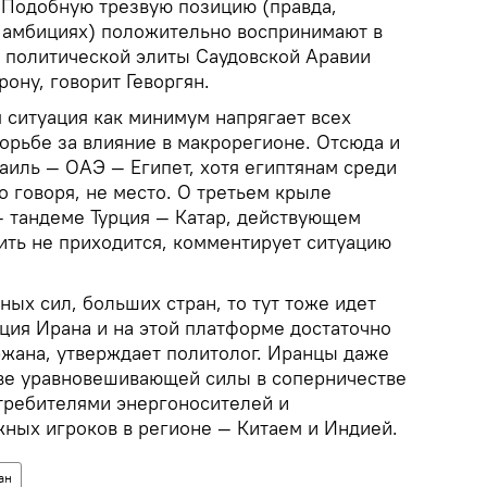
Подобную трезвую позицию (правда,
 амбициях) положительно воспринимают в
ь политической элиты Саудовской Аравии
рону, говорит Геворгян.
я ситуация как минимум напрягает всех
орьбе за влияние в макрорегионе. Отсюда и
иль — ОАЭ — Египет, хотя египтянам среди
 говоря, не место. О третьем крыле
— тандеме Турция — Катар, действующем
ить не приходится, комментирует ситуацию
ных сил, больших стран, то тут тоже идет
ция Ирана и на этой платформе достаточно
ржана, утверждает политолог. Иранцы даже
тве уравновешивающей силы в соперничестве
требителями энергоносителей и
жных игроков в регионе — Китаем и Индией.
ан