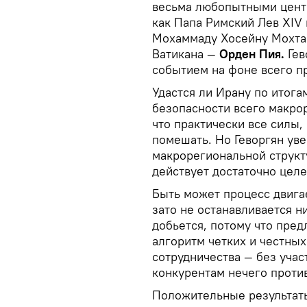
весьма любопытными центр
как Папа Римский Лев XIV
Мохаммаду Хосейну Мохта
Ватикана —
Орден Пия.
Гев
событием на фоне всего п
Удастся ли Ирану по итога
безопасности всего макрор
что практически все силы, 
помешать. Но Геворгян уве
макрорегиональной структ
действует достаточно цел
Быть может процесс двигае
зато не останавливается ни
добьется, потому что пред
алгоритм четких и честны
сотрудничества — без учас
конкурентам нечего против
Положительные результат