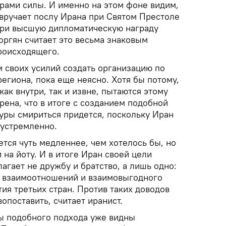
ами силы. И именно на этом фоне видим,
 вручает послу Ирана при Святом Престоле
ри высшую дипломатическую награду
оргян считает это весьма знаковым
роисходящего.
м своих усилий создать организацию по
егиона, пока еще неясно. Хотя бы потому,
как внутри, так и извне, пытаются этому
рена, что в итоге с созданием подобной
уры смириться придется, поскольку Иран
еустремленно.
тся чуть медленнее, чем хотелось бы, но
 на йоту. И в итоге Иран своей цели
лагает не дружбу и братство, а лишь одно:
х взаимоотношений и взаимовыгодного
тия третьих стран. Против таких доводов
опоставить, считает иранист.
ы подобного подхода уже видны