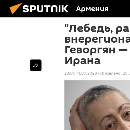
Армения
"Лебедь, р
внерегиона
Геворгян —
Ирана
23:05 14.05.2026
(обновлено:
23: