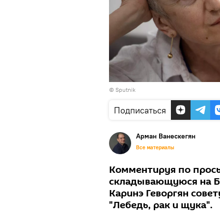
© Sputnik
Подписаться
Арман Ванескегян
Все материалы
Комментируя по прось
складывающуюся на Бл
Каринэ Геворгян сове
"Лебедь, рак и щука".