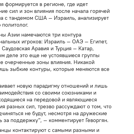
я формируется в регионе, где идет
ие сил и зон влияния после начала горячей
а с тандемом США — Израиль, анализирует
 политолог.
ны Азии намечаются три контура
альных игроков: Израиль — ОАЭ — Египет,
Саудовская Аравия и Турция — Катар,
ом деле это еще не устоявшиеся группы
не очерченные зоны влияния. Никакой
ишь зыбкие контуры, которые меняются все
раивает новую парадигму отношений и лишь
аимодействия со своими союзниками и
ходящиеся на передовой и являющиеся
я разных сил, трезво рассуждают о том, что
дчиняться не будут, несмотря на дружеские
ь за поддержку", — комментирует Геворгян.
ранцы контактируют с самыми разными и