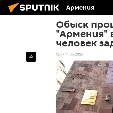
Армения
Обыск прош
"Армения" 
человек з
12:07 14.05.2026