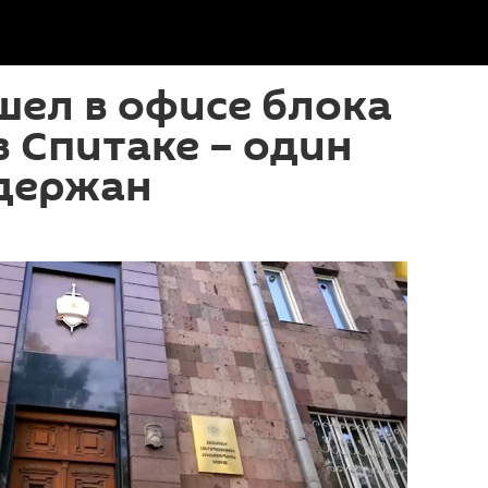
ел в офисе блока
в Спитаке – один
адержан