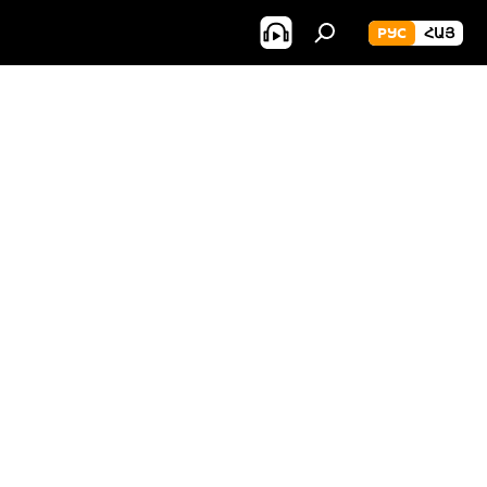
РУС
ՀԱՅ