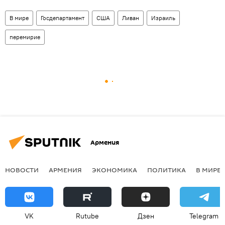
В мире
Госдепартамент
США
Ливан
Израиль
перемирие
Армения
НОВОСТИ
АРМЕНИЯ
ЭКОНОМИКА
ПОЛИТИКА
В МИРЕ
VK
Rutube
Дзен
Telegram